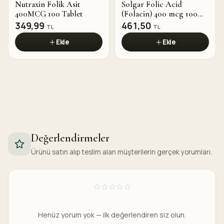
Nutraxin Folik Asit
Solgar Folic Acid
400MCG 100 Tablet
(Folacin) 400 mcg 100
Tablet
349,99
461,50
TL
TL
Ekle
Ekle
Değerlendirmeler
Ürünü satın alıp teslim alan müşterilerin gerçek yorumları.
Henüz yorum yok — ilk değerlendiren siz olun.