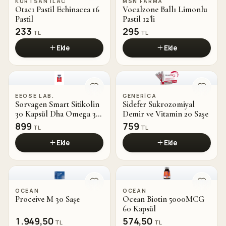
KURTSAN ILAC
MSN FARMA
Otacı Pastil Echinacea 16
Vocalzone Ballı Limonlu
Pastil
Pastil 12'li
233
295
TL
TL
Ekle
Ekle
EEOSE LAB.
GENERICA
Sorvagen Smart Sitikolin
Sidefer Sukrozomiyal
30 Kapsül Dha Omega 3
Demir ve Vitamin 20 Saşe
Vitamin B12
899
759
TL
TL
Ekle
Ekle
OCEAN
OCEAN
Proceive M 30 Saşe
Ocean Biotin 5000MCG
60 Kapsül
1.949,50
574,50
TL
TL