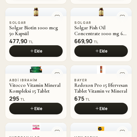
SOLGAR
SOLGAR
Solgar Biotin 1000 mcg
Solgar Fish Oil
50 Kapsül
Concentrate 1000 mg 60
Kapsül
477,90
669,90
TL
TL
Ekle
Ekle
ABDI IBRAHIM
BAYER
Vitocco Vitamin Mineral
Redoxon Pro 15 Efervesan
Kompleksi 15 Tablet
Tablet Vitamin ve Mineral
295
675
TL
TL
Ekle
Ekle