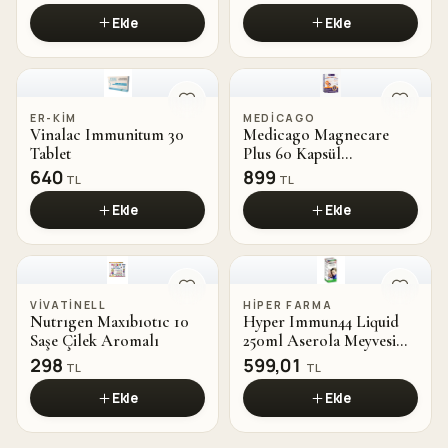
Ekle
Ekle
ER-KIM
MEDICAGO
Vinalac Immunitum 30
Medicago Magnecare
Tablet
Plus 60 Kapsül
Magnezyum Vitamin B6
640
899
TL
TL
Ekle
Ekle
VIVATINELL
HIPER FARMA
Nutrıgen Maxıbıotıc 10
Hyper Immun44 Liquid
Saşe Çilek Aromalı
250ml Aserola Meyvesi
Vitaminler Mineraller
298
599,01
TL
TL
Ekle
Ekle