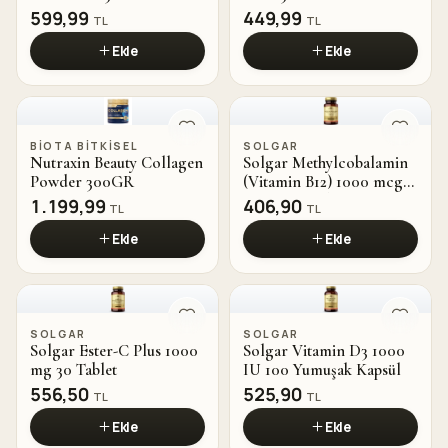
599,99
449,99
TL
TL
Ekle
Ekle
BIOTA BITKISEL
SOLGAR
Nutraxin Beauty Collagen
Solgar Methylcobalamin
Powder 300GR
(Vitamin B12) 1000 mcg
30 Dilaltı Tablet
1.199,99
406,90
TL
TL
Ekle
Ekle
SOLGAR
SOLGAR
Solgar Ester-C Plus 1000
Solgar Vitamin D3 1000
mg 30 Tablet
IU 100 Yumuşak Kapsül
556,50
525,90
TL
TL
Ekle
Ekle