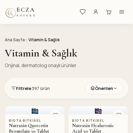
ECZA
KUTUSU
Ana Sayfa
Vitamin & Sağlık
Vitamin & Sağlık
Orijinal, dermatolog onaylı ürünler
Filtrele
397
ürün
Önerilen
BIOTA BITKISEL
BIOTA BITKISEL
Nutraxin Quercetin
Nutraxin Hyaluronic
Bromelain 30 Tablet
Acid 30 Tablet