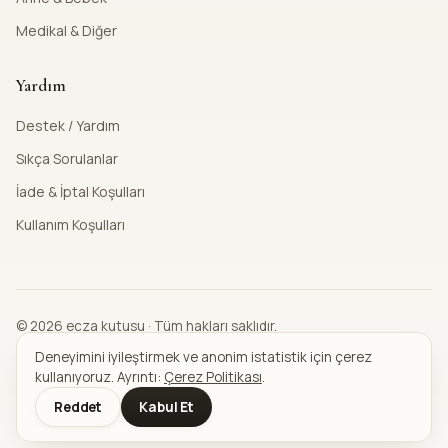
Medikal & Diğer
Yardım
Destek / Yardım
Sıkça Sorulanlar
İade & İptal Koşulları
Kullanım Koşulları
© 2026 ecza kutusu · Tüm hakları saklıdır.
troy
VISA
iyzico
Güvenli ödeme
Deneyimini iyileştirmek ve anonim istatistik için çerez
kullanıyoruz. Ayrıntı:
Çerez Politikası
.
Gizlilik Politikası
KVKK Aydınlatma
Mesafeli Satış Sözleşmesi
Reddet
Kabul Et
Ön Bilgilendirme Formu
Çerez Politikası