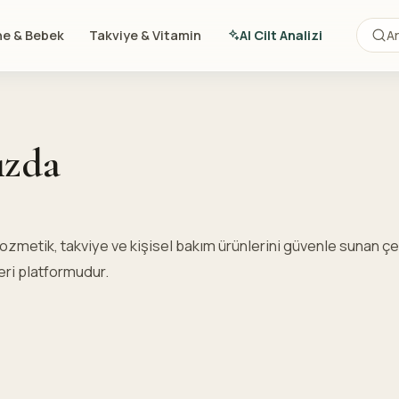
e & Bebek
Takviye & Vitamin
AI Cilt Analizi
ızda
zmetik, takviye ve kişisel bakım ürünlerini güvenle sunan çev
eri platformudur.