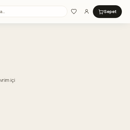
Sepet
rim içi