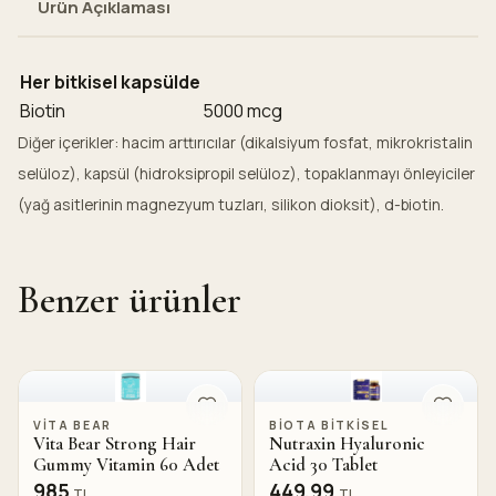
Ürün Açıklaması
Her bitkisel kapsülde
Biotin
5000 mcg
Diğer içerikler: hacim arttırıcılar (dikalsiyum fosfat, mikrokristalin
selüloz), kapsül (hidroksipropil selüloz), topaklanmayı önleyiciler
(yağ asitlerinin magnezyum tuzları, silikon dioksit), d-biotin.
Benzer ürünler
VITA BEAR
BIOTA BITKISEL
Vita Bear Strong Hair
Nutraxin Hyaluronic
Gummy Vitamin 60 Adet
Acid 30 Tablet
985
449,99
TL
TL