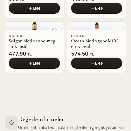
Ekle
Ekle
SOLGAR
OCEAN
Solgar Biotin 1000 mcg
Ocean Biotin 5000MCG
50 Kapsül
60 Kapsül
477,90
574,50
TL
TL
Ekle
Ekle
Değerlendirmeler
Ürünü satın alıp teslim alan müşterilerin gerçek yorumları.