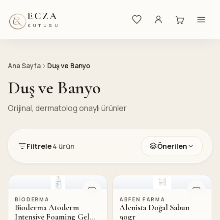
ECZA
KUTUSU
Ana Sayfa
Duş ve Banyo
Duş ve Banyo
Orijinal, dermatolog onaylı ürünler
Filtrele
4
ürün
Önerilen
BIODERMA
ABFEN FARMA
Bioderma Atoderm
Alenista Doğal Sabun
Intensive Foaming Gel
90gr