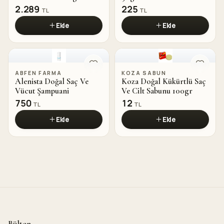
1000ml
2.289
225
TL
TL
Ekle
Ekle
ABFEN FARMA
KOZA SABUN
Alenista Doğal Saç Ve
Koza Doğal Kükürtlü Saç
Vücut Şampuani
Ve Cilt Sabunu 100gr
750
12
TL
TL
Ekle
Ekle
Bülten